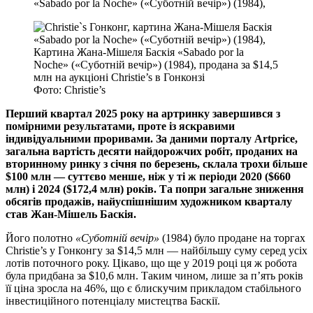
Картина Жана-Мішеля Баскія «Sabado por la
Noche» («Суботній вечір») (1984), продана за $14,5
млн на аукціоні Christie’s в Гонконзі
Фото: Christie’s
Перший квартал 2025 року на артринку завершився з
помірними результатами, проте із яскравими
індивідуальними проривами. За даними порталу Artprice,
загальна вартість десяти найдорожчих робіт, проданих на
вторинному ринку з січня по березень, склала трохи більше
$100 млн — суттєво менше, ніж у ті ж періоди 2020 ($660
млн) і 2024 ($172,4 млн) років. Та попри загальне зниження
обсягів продажів, найуспішнішим художником кварталу
став Жан-Мішель Баскія.
Його полотно
«Суботній вечір»
(1984) було продане на торгах
Christie’s у Гонконгу за $14,5 млн — найбільшу суму серед усіх
лотів поточного року. Цікаво, що ще у 2019 році ця ж робота
була придбана за $10,6 млн. Таким чином, лише за п’ять років
її ціна зросла на 46%, що є блискучим прикладом стабільного
інвестиційного потенціалу мистецтва Баскії.