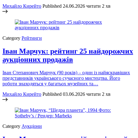
Михайло Кирейто
Published
24.06.2026
читати 2 хв
Category
Рейтинги
Іван Марчук: рейтинг 25 найдорожчих
аукціонних продажів
Іван Степанович Марчук (90 років) – один із найяскравіших
представників українського сучасного мистецтва. Його
роботи знаходяться у багатьох музейних та…
Михайло Кирейто
Published
03.06.2026
читати 2 хв
Category
Аукціони