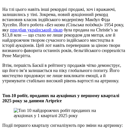
На тлі цього навіть інші рекордні продажі, хоч і вражаючі,
залишились у тіні. Зокрема, новий аукціонний рекорд
встановив класик індійського модернізму Макбул Фіда
Хусейн. Його робота
«Без назви (Сільська поїздка)»
1954 року,
яку
придбав український лікар
була продана на Christie’s за
$13,8 млн — що стало не лише рекордом для митця, але й
найдорожчим твором сучасного індійського мистецтва в
історії аукціонів. Цей лот навіть перевершив за ціною твори
визнаного фаворита останніх років, бельгійського сюрреаліста
Рене Магрітта.
Втім, першість Баскії в рейтингу продажів чітко демонструє,
що його ім’я залишається на піку глобального попиту. Його
мистецтво продовжує не лише викликати емоції, а й
утримувати стабільно високий рівень вартості на артринку.
Топ-10 робіт, проданих на аукціонах у першому кварталі
2025 року
за даними Artprice
Події першого кварталу сигналізують про зміни на артринку: