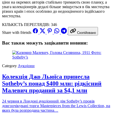
ціни на окремих авторів стабільно тримають свою планку, а
увага колекціонерів дедалі більше зміщується в бік мистецтва
різних країн і епох особливо до недооціненого індійського
мистецтва.
КІЛЬКІСТЬ ПЕРЕГЛЯДІВ:
346
Share with friends
Скопійовано
Вас також можуть зацікавити новини:
Category
Аукціони
Колекція Джо Льюїса принесла
Sotheby’s понад $400 млн: рідкісний
Малевич проданий за $4,1 млн
24 червня в Лондоні аукціонний дім Sotheby’s провів
довгоочікувані торги Masterpieces from the Lewis Collection, на
яких була розпродана частина…