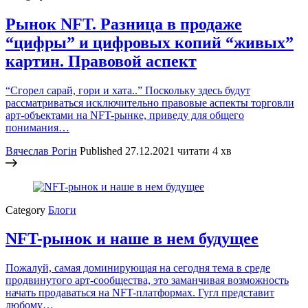
Рынок NFT. Разница в продаже
“цифры” и цифровых копий “живых”
картин. Правовой аспект
“Сгорел сарай, гори и хата..” Поскольку здесь будут
рассматриваться исключительно правовые аспекты торговли
арт-объектами на NFT-рынке, приведу для общего
понимания…
Вячеслав Рогін
Published
27.12.2021
читати 4 хв
Category
Блоги
NFT-рынок и наше в нем будущее
Пожалуй, самая доминирующая на сегодня тема в среде
продвинутого арт-сообщества, это заманчивая возможность
начать продаваться на NFT-платформах. Гугл представит
любому…