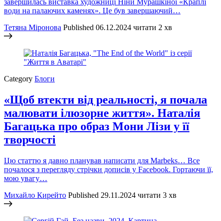
завершилась виставка художниці Ніни Мурашкіної «Краплі
води на палаючих каменях». Це був завершаючий…
Тетяна Міронова
Published
06.12.2024
читати 2 хв
Category
Блоги
«Щоб втекти від реальності, я почала
малювати ілюзорне життя». Наталія
Багацька про образ Мони Лізи у її
творчості
Цю статтю я давно планував написати для Marbeks… Все
почалося з перегляду стрічки дописів у Facebook. Гортаючи її,
мою увагу…
Михайло Кирейто
Published
29.11.2024
читати 3 хв