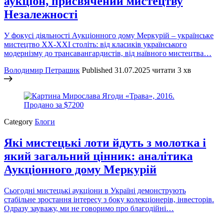
аукціон, присвячений мистецтву
Незалежності
У фокусі діяльності Аукціонного дому Меркурій – українське
мистецтво ХХ-ХХІ століть: від класиків українського
модернізму до трансавангардистів, від наївного мистецтва…
Володимир Петрашик
Published
31.07.2025
читати 3 хв
Category
Блоги
Які мистецькі лоти йдуть з молотка і
який загальний цінник: аналітика
Аукціонного дому Меркурій
Сьогодні мистецькі аукціони в Україні демонструють
стабільне зростання інтересу з боку колекціонерів, інвесторів.
Одразу зауважу, ми не говоримо про благодійні…