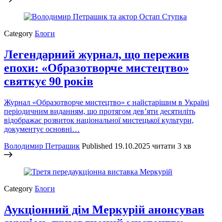
Category
Блоги
Легендарний журнал, що пережив
епохи: «Образотворче мистецтво»
святкує 90 років
Журнал «Образотворче мистецтво» є найстарішим в Україні
періодичним виданням, що протягом дев’яти десятиліть
відображає розвиток національної мистецької культури,
документує основні…
Володимир Петрашик
Published
19.10.2025
читати 3 хв
Category
Блоги
Аукціонний дім Меркурій анонсував