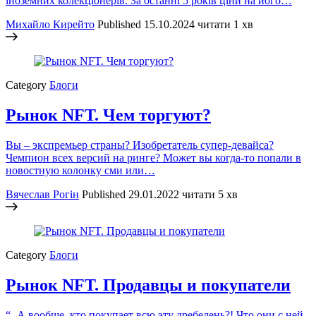
іноземних колекціонерів. За останні 5 років ціни на його…
Михайло Кирейто
Published
15.10.2024
читати 1 хв
Category
Блоги
Рынок NFT. Чем торгуют?
Вы – экспремьер страны? Изобретатель супер-девайса?
Чемпион всех версий на ринге? Может вы когда-то попали в
новостную колонку сми или…
Вячеслав Рогін
Published
29.01.2022
читати 5 хв
Category
Блоги
Рынок NFT. Продавцы и покупатели
“- А вообще, кто покупает всю эту дребедень?! Что они с ней