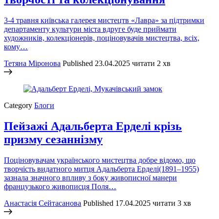
3-4 травня київська галерея мистецтв «Лавра» за підтримки
департаменту культури міста вдруге буде приймати
художників, колекціонерів, поціновувачів мистецтва, всіх,
кому…
Тетяна Міронова
Published
23.04.2025
читати 2 хв
Category
Блоги
Пейзажі Адальберта Ерделі крізь
призму сезаннізму
Поціновувачам українського мистецтва добре відомо, що
творчість видатного митця Адальберта Ерделі(1891–1955)
зазнала значного впливу з боку живописної манери
французького живописця Поля…
Анастасія Сейтасанова
Published
17.04.2025
читати 3 хв