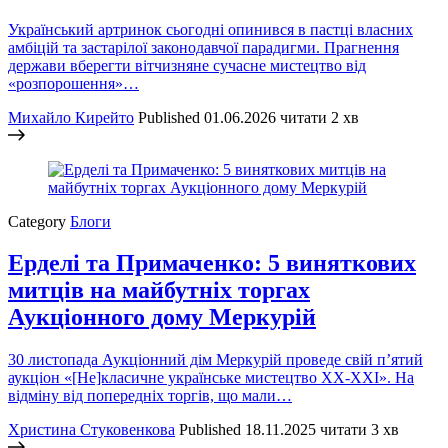
Український артринок сьогодні опинився в пастці власних
амбіцій та застарілої законодавчої парадигми. Прагнення
держави вберегти вітчизняне сучасне мистецтво від
«розпорошення»…
Михайло Кирейто
Published
01.06.2026
читати 2 хв
Category
Блоги
Ерделі та Примаченко: 5 виняткових
митців на майбутніх торгах
Аукціонного дому Меркурій
30 листопада Аукціонний дім Меркурій проведе свій п’ятий
аукціон «[Не]класичне українське мистецтво ХХ-XXI». На
відміну від попередніх торгів, що мали…
Христина Стуковенкова
Published
18.11.2025
читати 3 хв