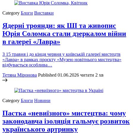
Category
Блоги
Виставки
Ядерні троянди: як ШІ та живопис
Юрія Соломка стали дзеркалом війни
в галереї «Лавра»
З 15 травня і до кінця червня у київській галереї мистецтв
«Лавра» в рамках проєкту «Музею новітнього мистецтва»
відбувається особлива…
Тетяна Міронова
Published
01.06.2026
читати 2 хв
Category
Блоги
Новини
Пастка «невиїзного» мистецтва: чому
законодавча ізоляція гальмує розвиток
українського артринку