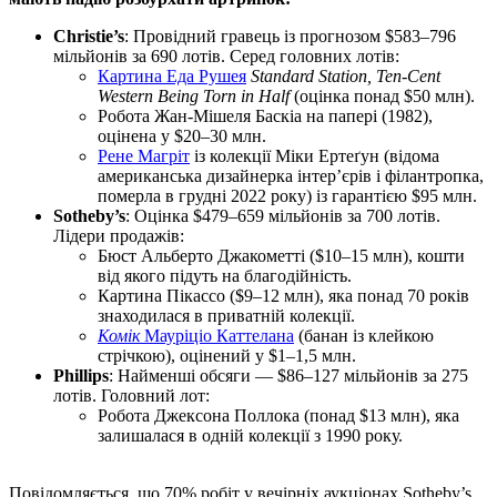
Christie’s
: Провідний гравець із прогнозом $583–796
мільйонів за 690 лотів. Серед головних лотів:
Картина Еда Рушея
Standard Station, Ten-Cent
Western Being Torn in Half
(оцінка понад $50 млн).
Робота Жан-Мішеля Баскіа на папері (1982),
оцінена у $20–30 млн.
Рене Магріт
із колекції Міки Ертеґун (відома
американська дизайнерка інтер’єрів і філантропка,
померла в грудні 2022 року) із гарантією $95 млн.
Sotheby’s
: Оцінка $479–659 мільйонів за 700 лотів.
Лідери продажів:
Бюст Альберто Джакометті ($10–15 млн), кошти
від якого підуть на благодійність.
Картина Пікассо ($9–12 млн), яка понад 70 років
знаходилася в приватній колекції.
Комік
Мауріціо Каттелана
(банан із клейкою
стрічкою), оцінений у $1–1,5 млн.
Phillips
: Найменші обсяги — $86–127 мільйонів за 275
лотів. Головний лот:
Робота Джексона Поллока (понад $13 млн), яка
залишалася в одній колекції з 1990 року.
Повідомляється, що 70% робіт у вечірніх аукціонах Sotheby’s