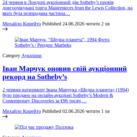
24 червня в Лондоні аукціонний дім Sotheby’s провів
довгоочікувані торги Masterpieces from the Lewis Collection, на
яких була розпродана частина…
Михайло Кирейто
Published
24.06.2026
читати 2 хв
Category
Аукціони
Іван Марчук оновив свій аукціонний
рекорд на Sotheby’s
2 червня натюрморт Івана Марчука «Щедра планета» (1994)
було продано на онлайн-аукціоні Sotheby’s Modern &
Contemporary Discoveries за €96 тисяч,…
Михайло Кирейто
Published
02.06.2026
читати 1 хв