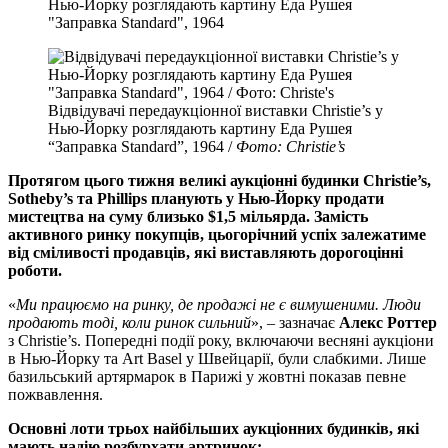
Відвідувачі передаукціонної виставки Christie’s у
Нью-Йорку розглядають картину Еда Рушея
“Заправка Standard”, 1964 /
Фото: Christie’s
Протягом цього тижня великі аукціонні будинки Christie’s,
Sotheby’s та Phillips планують у
Нью-Йорку
продати
мистецтва на суму близько $1,5 мільярда. Замість
активного ринку покупців, цьогорічний успіх залежатиме
від сміливості продавців, які виставляють дорогоцінні
роботи.
«
Ми працюємо на ринку, де продажі не є вимушеними. Люди
продають тоді, коли ринок сильний
», – зазначає
Алекс Роттер
з Christie’s. Попередні події року, включаючи весняні аукціони
в Нью-Йорку та Art Basel у Швейцарії, були слабкими. Лише
базильський артярмарок в Парижі у жовтні показав певне
пожвавлення.
Основні лоти трьох найбільших аукціонних будинків, які
мають надію розбурхати артринок: