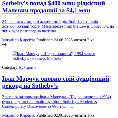
Sotheby’s понад $400 млн: рідкісний
Малевич проданий за $4,1 млн
24 червня в Лондоні аукціонний дім Sotheby’s провів
довгоочікувані торги Masterpieces from the Lewis Collection, на
яких була розпродана частина…
Михайло Кирейто
Published
24.06.2026
читати 2 хв
Category
Аукціони
Іван Марчук оновив свій аукціонний
рекорд на Sotheby’s
2 червня натюрморт Івана Марчука «Щедра планета» (1994)
було продано на онлайн-аукціоні Sotheby’s Modern &
Contemporary Discoveries за €96 тисяч,…
Михайло Кирейто
Published
02.06.2026
читати 1 хв