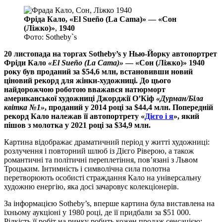
Фріда Кало,
«El Sueño (La Cama)» — «Сон
(Ліжко)»
,
1940
Фото: Sotheby`s
20 листопада на торгах Sotheby’s у Нью-Йорку автопортрет
Фріди Кало
«El Sueño (La Cama)»
— «Сон (Ліжко)» 1940
року був проданий за $54,6 млн, встановивши новий
ціновий рекорд для жінки-художниці. До цього
найдорожчою роботою вважався натюрморт
американської художниці Джорджії О’Кіф
«Дурман/Біла
квітка №1»
, проданий у 2014 році за $44,4 млн. Попередній
рекорд Кало належав її автопортрету «
Дієго і я
», який
пішов з молотка у 2021 році за $34,9 млн.
Картина відображає драматичний період у житті художниці:
розлучення і повторний шлюб із Дієго Ріверою, а також
романтичні та політичні переплетіння, пов’язані з Львом
Троцьким. Інтимність і символічна сила полотна
перетворюють особисті страждання Кало на універсальну
художню енергію, яка досі зачаровує колекціонерів.
За інформацією Sotheby’s, вперше картина була виставлена на
їхньому аукціоні у 1980 році, де її придбали за $51 000.
Рідкість її робіт на ринку робить кожен продаж сенсацією: