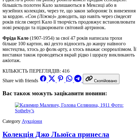
більшість полотен Кало залишаються в Мексиці або в
музейних колекціях, через те, що закон забороняє їх вивезення
за кордон.
«Сон (Ліжко)»
доводить, що навіть через сімдесят
років після смерті Кало її творчість продовжує встановлювати
нові рекорди та підкорювати світовий артринок.
Фріда Кало
(1907-1954) за свої 47 років написала трохи
більше 100 картин, які дехто відносить до жанру наївного
мистецтва, хтось до фолк-арту, а хтось вважає сюрреалізмом. Її
виставки також проводяться вкрай рідко і щоразу викликають
ажіотаж.
КІЛЬКІСТЬ ПЕРЕГЛЯДІВ:
416
Share with friends
Скопійовано
Вас також можуть зацікавити новини:
Category
Аукціони
Колекція Джо Льюїса принесла