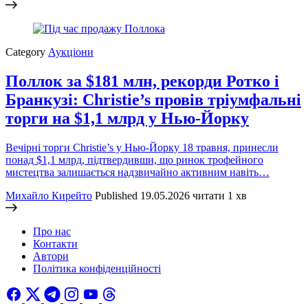
Category
Аукціони
Поллок за $181 млн, рекорди Ротко і
Бранкузі: Christie’s провів тріумфальні
торги на $1,1 млрд у Нью-Йорку
Вечірні торги Christie’s у Нью-Йорку 18 травня, принесли
понад $1,1 млрд, підтвердивши, що ринок трофейного
мистецтва залишається надзвичайно активним навіть…
Михайло Кирейто
Published
19.05.2026
читати 1 хв
Про нас
Контакти
Автори
Політика конфіденційності