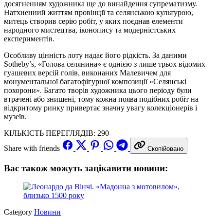
досягненням художника ще до винайдення супрематизму.
Натхненний життям провінції та селянською культурою,
митець створив серію робіт, у яких поєднав елементи
народного мистецтва, іконопису та модерністських
експериментів.
Особливу цінність лоту надає його рідкість. За даними
Sotheby’s, «Голова селянина» є однією з лише трьох відомих
гуашевих версій голів, виконаних Малевичем для
монументальної багатофігурної композиції «Селянські
похорони». Багато творів художника цього періоду були
втрачені або знищені, тому кожна поява подібних робіт на
відкритому ринку привертає значну увагу колекціонерів і
музеїв.
КІЛЬКІСТЬ ПЕРЕГЛЯДІВ:
290
Share with friends
Скопійовано
Вас також можуть зацікавити новини:
Category
Новини