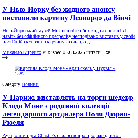
У Нью-Йорку без жодного анонсу
виставили картину Леонардо да Вінчі
Нью-Йоркський музей Метрополітен без жодних анонсів і
навіть без офіційного пресрелізу несподівано виставив у своїй
постійній експозиції картину Леонардо да…
Михайло Кирейто
Published
05.08.2026
читати 1 хв
Category
Новини
У Парижі виставлять на торги шедевр
Клода Моне з родинної колекції
легендарного артдилера Поля Дюран-
Рюеля
Аукціонний дім Christie’s оголосив про продаж одного з