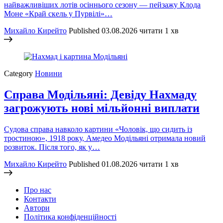
найважливіших лотів осіннього сезону — пейзажу Клода
Моне «Край скель у Пурвілі»…
Михайло Кирейто
Published
03.08.2026
читати 1 хв
Category
Новини
Справа Модільяні: Девіду Нахмаду
загрожують нові мільйонні виплати
Судова справа навколо картини «Чоловік, що сидить із
тростиною», 1918 року, Амедео Модільяні отримала новий
розвиток. Після того, як у…
Михайло Кирейто
Published
01.08.2026
читати 1 хв
Про нас
Контакти
Автори
Політика конфіденційності