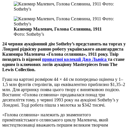
Казимир Малевич, Голова Селянина, 1911
Фото: Sotheby’s
24 червня аукціонний дім Sotheby’s представить на торгах у
Лондоні рідкісну ранню роботу українського авангардиста
Казимира Малевича «Голова селянина», 1911 року. Твір
походить із відомої
приватної колекції Джо Льюїса
та стане
одним із ключових лотів аукціону Masterpieces from The
Lewis Collection.
Гуаш на картоні розміром 44 × 44 см попередньо оцінена у 1–
1,5 млн фунтів стерлінгів, що еквівалентно приблизно $1,35–2
млн. Для артринку поява цього твору є винятковою подією.
Востаннє «Голова селянина» продавалася понад три
десятиліття тому, у червні 1993 року на аукціоні Sotheby’s у
Лондоні. Тоді робота пішла з молотка за $342 тисячі.
«Голова селянина» належить до знаменитого
примітивістського селянського циклу Малевича, який
мистецтвознавці вважають першим великим творчим