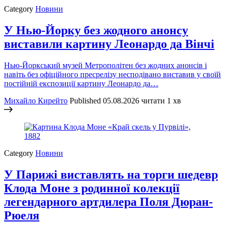
Category
Новини
У Нью-Йорку без жодного анонсу
виставили картину Леонардо да Вінчі
Нью-Йоркський музей Метрополітен без жодних анонсів і
навіть без офіційного пресрелізу несподівано виставив у своїй
постійній експозиції картину Леонардо да…
Михайло Кирейто
Published
05.08.2026
читати 1 хв
Category
Новини
У Парижі виставлять на торги шедевр
Клода Моне з родинної колекції
легендарного артдилера Поля Дюран-
Рюеля