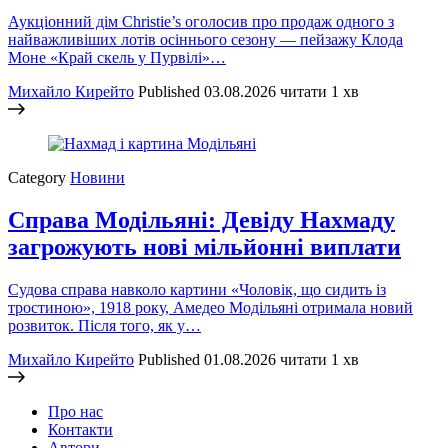
Аукціонний дім Christie’s оголосив про продаж одного з
найважливіших лотів осіннього сезону — пейзажу Клода
Моне «Край скель у Пурвілі»…
Михайло Кирейто
Published
03.08.2026
читати 1 хв
Category
Новини
Справа Модільяні: Девіду Нахмаду
загрожують нові мільйонні виплати
Судова справа навколо картини «Чоловік, що сидить із
тростиною», 1918 року, Амедео Модільяні отримала новий
розвиток. Після того, як у…
Михайло Кирейто
Published
01.08.2026
читати 1 хв
Про нас
Контакти
Автори