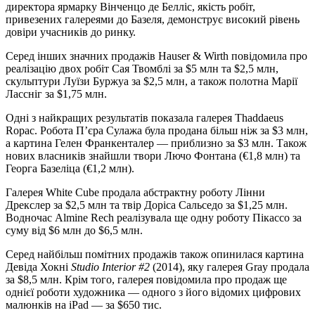
директора ярмарку Вінченцо де Белліс, якість робіт,
привезених галереями до Базеля, демонструє високий рівень
довіри учасників до ринку.
Серед інших значних продажів Hauser & Wirth повідомила про
реалізацію двох робіт Сая Твомблі за $5 млн та $2,5 млн,
скульптури Луїзи Буржуа за $2,5 млн, а також полотна Марії
Лассніг за $1,75 млн.
Одні з найкращих результатів показала галерея Thaddaeus
Ropac. Робота П’єра Сулажа була продана більш ніж за $3 млн,
а картина Гелен Франкенталер — приблизно за $3 млн. Також
нових власників знайшли твори Лючо Фонтана (€1,8 млн) та
Георга Базеліца (€1,2 млн).
Галерея White Cube продала абстрактну роботу Лінни
Дрекслер за $2,5 млн та твір Доріса Сальседо за $1,25 млн.
Водночас Almine Rech реалізувала ще одну роботу Пікассо за
суму від $6 млн до $6,5 млн.
Серед найбільш помітних продажів також опинилася картина
Девіда Хокні
Studio Interior #2
(2014), яку галерея Gray продала
за $8,5 млн. Крім того, галерея повідомила про продаж ще
однієї роботи художника — одного з його відомих цифрових
малюнків на iPad — за $650 тис.