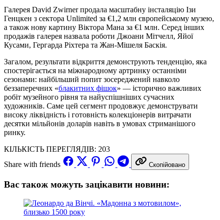
Галерея David Zwirner продала масштабну інсталяцію Ізи
Генцкен з сектора Unlimited за €1,2 млн європейському музею,
а також нову картину Віктора Мана за €1 млн. Серед інших
продажів галерея назвала роботи Джоани Мітчелл, Яйої
Кусами, Гергарда Ріхтера та Жан-Мішеля Баскія.
Загалом, результати відкриття демонструють тенденцію, яка
спостерігається на міжнародному артринку останніми
сезонами: найбільший попит зосереджений навколо
беззаперечних «
блакитних фішок
» — історично важливих
робіт музейного рівня та найуспішніших сучасних
художників. Саме цей сегмент продовжує демонструвати
високу ліквідність і готовність колекціонерів витрачати
десятки мільйонів доларів навіть в умовах стриманішого
ринку.
КІЛЬКІСТЬ ПЕРЕГЛЯДІВ:
203
Share with friends
Скопійовано
Вас також можуть зацікавити новини: