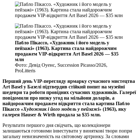
Пабло Пікассо, «Художник і його модель у
пейзажі» (1963). Картина стала найдорожчим
продажем VIP-відкриття Art Basel 2026 — $35
млн
Фото: Девід Оуенс, Succession Picasso/2026,
ProLitteris
Перший день VIP-перегляду ярмарку сучасного мистецтва
Art Basel у Базелі підтвердив стійкий попит на музейні
шедеври та роботи провідних сучасних художників. Галереї
повідомили про низку угод на мільйони доларів, а
найдорожчим продажем відкриття стала картина Пабло
Пікассо
«Художник і його модель у пейзажі»
(1963), яку
галерея Hauser & Wirth продала за $35 млн.
Результати першого дня свідчать, що колекціонери
залишаються готовими інвестувати у виняткові твори попри
загальну невизначеність на світовому артринку. За словами