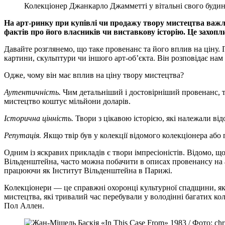
Колекціонер Джанкарло Джамметті у вітальні свого будин
На арт-ринку при купівлі чи продажу твору мистецтва важли
фактів про його власників чи виставкову історію. Це захопли
Давайте розглянемо, що таке провенанс та його вплив на ціну. 
картини, скульптури чи іншого арт-об’єкта. Він розповідає нам п
Одже, чому він має вплив на ціну твору мистецтва?
Аутентичність.
Чим детальніший і достовірніший провенанс, ти
мистецтво коштує мільйони доларів.
Історична цінність.
Твори з цікавою історією, які належали ві
Репутація.
Якщо твір був у колекції відомого колекціонера або г
Одним із яскравих прикладів є твори імпресіоністів. Відомо, 
Вільденштейна, часто можна побачити в описах провенансу на аук
працюючи як Інститут Вільденштейна в Парижі.
Колекціонери — це справжні охоронці культурної спадщини, як
мистецтва, які тривалий час перебували у володінні багатих кол
Пол Аллен.