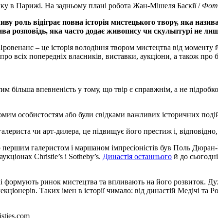
ку в Парижі. На задньому плані робота Жан-Мішеля Баскії /
Фото
ву роль відіграє повна історія мистецького твору, яка назив
ва розповідь, яка часто додає живопису чи скульптурі не лише
Провенанс – це історія володіння твором мистецтва від моменту 
ро всіх попередніх власників, виставки, аукціони, а також про бу
м більша впевненість у тому, що твір є справжнім, а не підробк
домим особистостям або були свідками важливих історичних поді
алериста чи арт-дилера, це підвищує його престиж і, відповідно, 
що першим галеристом і маршаном імпресіоністів був Поль Дюран-Р
ціонах Christie’s і Sotheby’s.
Династія останнього
й до сьогодні
і формують ринок мистецтва та впливають на його розвиток. Дуж
екціонерів. Таких імен в історії чимало: від династій Медічі та 