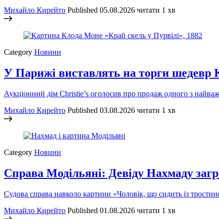
Михайло Кирейто
Published
05.08.2026
читати 1 хв
Category
Новини
У Парижі виставлять на торги шедевр 
Аукціонний дім Christie’s оголосив про продаж одного з найв
Михайло Кирейто
Published
03.08.2026
читати 1 хв
Category
Новини
Справа Модільяні: Девіду Нахмаду заг
Судова справа навколо картини «Чоловік, що сидить із тростин
Михайло Кирейто
Published
01.08.2026
читати 1 хв