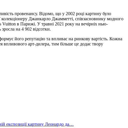
ивість провенансу. Відомо, що у 2002 році картину було
в її колекціонеру Джанкарло Джамметті, співзасновнику модного
 Vuitton в Парижі. У травні 2021 року на вечірніх нью-
 зросла на 4 902 відсотки.
 формує його репутацію та впливає на ринкову вартість. Кожна
ея впливового арт-дилера, тим більше це додає твору
йній експозиції картину Леонардо да…