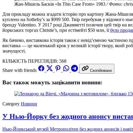
Жан-Мішель Баскія «In This Case From» 1983
/ Фото: chris
Для прикладу можна згадати історію про картину Жана-Мішеля Б
куплено на Sotheby’s за $999 500. Твір перебував у відомого н
бренду Valentino. У 2017 році Джамметті позичив цей твір на ве
йоркських торгах Christie’s, при естімейті $50 млн, її
було прода
Як бачимо, виставкова історія також є невід’ємною частиною п
виставка — це маленький крок у великій історії твору, який ро
значущості.
КІЛЬКІСТЬ ПЕРЕГЛЯДІВ:
568
Share with friends
Скопійовано
Вас також можуть зацікавити новини:
Category
Новини
У Нью-Йорку без жодного анонсу виста
Нью-Йоркський музей Метрополітен без жодних анонсів і навіть