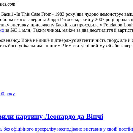
ties.com
аскії «In This Case From» 1983 року, яка чудово демонструє важл
ью-йоркського галериста Ларрі Гагосяна, який у 2007 році прода
лику виставку, присвячену Баскії, яка проходила у Fondation Louis
но
за $93,1 млн. Таким чином, майже за два десятиліття її вартість
ровенансу. Вона не лише підтверджує автентичність твору, але й
бить його унікальним і цінним. Чим статусніший музей або галер
вили картину Леонардо да Вінчі
 без офіційного пресрелізу несподівано виставив у своїй пості