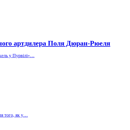
рного артдилера Поля Дюран-Рюеля
скель у Пурвілі»…
ля того, як у…