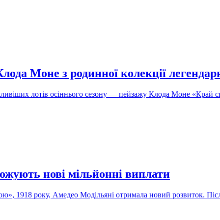
Клода Моне з родинної колекції легенда
ажливіших лотів осіннього сезону — пейзажу Клода Моне «Край 
рожують нові мільйонні виплати
ою», 1918 року, Амедео Модільяні отримала новий розвиток. Піс