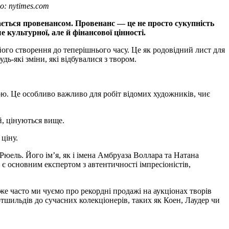
: nytimes.com
ається провенансом. Провенанс — це не просто сукупність
 культурної, але й фінансової цінності.
його створення до теперішнього часу. Це як родовідний лист для
дь-які зміни, які відбувалися з твором.
ою. Це особливо важливо для робіт відомих художників, чиє
й, цінуються вище.
ціну.
юель. Його ім’я, як і імена Амбруаза Воллара та Натана
 є основним експертом з автентичності імпресіоністів,
е часто ми чуємо про рекордні продажі на аукціонах творів
Ротшильдів до сучасних колекціонерів, таких як Коен, Лаудер чи