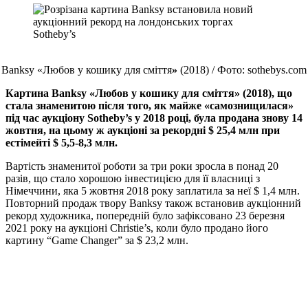
Banksy «Любов у кошику для сміття
»
(2018) / Фото: sothebys.com
Картина Banksy «Любов у кошику для сміття» (2018), що
стала знаменитою після того, як майже
«
самознищилася
»
під час аукціону Sotheby’s у 2018 році, була продана знову 14
жовтня, на цьому ж аукціоні за рекордні $ 25,4 млн при
естімейті $ 5,5-8,3 млн.
Вартість знаменитої роботи за три роки зросла в понад 20
разів, що стало хорошою інвестицією для її власниці з
Німеччини, яка 5 жовтня 2018 року заплатила за неї $ 1,4 млн.
Повторний продаж твору Banksy також встановив аукціонний
рекорд художника, попередній було зафіксовано 23 березня
2021 року на аукціоні Christie’s, коли було продано його
картину “Game Changer” за $ 23,2 млн.