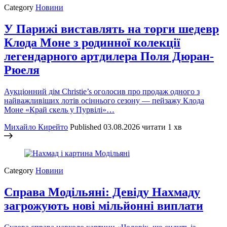
Category
Новини
У Парижі виставлять на торги шедевр
Клода Моне з родинної колекції
легендарного артдилера Поля Дюран-
Рюеля
Аукціонний дім Christie’s оголосив про продаж одного з
найважливіших лотів осіннього сезону — пейзажу Клода
Моне «Край скель у Пурвілі»…
Михайло Кирейто
Published
03.08.2026
читати 1 хв
Category
Новини
Справа Модільяні: Девіду Нахмаду
загрожують нові мільйонні виплати