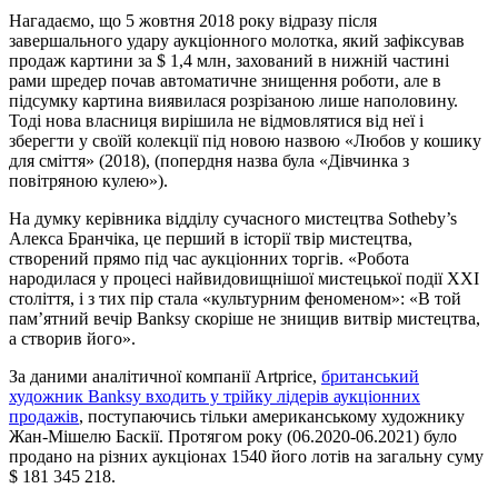
Нагадаємо, що 5 жовтня 2018 року відразу після
завершального удару аукціонного молотка, який зафіксував
продаж картини за $ 1,4 млн, захований в нижній частині
рами шредер почав автоматичне знищення роботи, але в
підсумку картина виявилася розрізаною лише наполовину.
Тоді нова власниця вирішила не відмовлятися від неї і
зберегти у своїй колекції під новою назвою «Любов у кошику
для сміття» (2018), (попердня назва була «Дівчинка з
повітряною кулею»).
На думку керівника відділу сучасного мистецтва Sotheby’s
Алекса Бранчіка, це перший в історії твір мистецтва,
створений прямо під час аукціонних торгів. «Робота
народилася у процесі найвидовищнішої мистецької події XXI
століття, і з тих пір стала «культурним феноменом»: «В той
пам’ятний вечір Banksy скоріше не знищив витвір мистецтва,
а створив його».
За даними аналітичної компанії Artprice,
британський
художник Banksy входить у трійку лідерів аукціонних
продажів
, поступаючись тільки американському художнику
Жан-Мішелю Баскії. Протягом року (06.2020-06.2021) було
продано на різних аукціонах 1540 його лотів на загальну суму
$ 181 345 218.