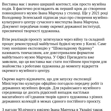
Виставка має і значно ширший контекст, ніж просто музейна
подія. Її фактично розглядають як перший крок до створення
повноцінного музею Івана Марчука у столиці. Ще у 2021 році
Володимир Зеленський підписав указ про створення музейно-
культурного центру сучасного мистецтва Івана Марчука.
Документ передбачав появу окремої державної інституції,
присвяченої творчості художника.
Втім реалізація проєкту затягнулася через війну та складний
процес реконструкції майбутньої будівлі музею у Києві. Саме
тому нинішню експозицію у “Шоколадному будинку”
називають тимчасовим, але довготривалим форматом
майбутнього музею Марчука. У Офісі Президента вже
заявляли, що ця виставка має стати постійним простором для
знайомства з роботами художника до моменту відкриття
окремого музейного центру.
Окремо варто відзначити, що для запуску експозиції
Міністерство культури офіційно погодило передачу робіт із
державних музейних фондів. Для українського музейного
середовища це досить рідкісний випадок настільки
масштабного об’єднання творів одного художника з різних
державних колекцій в межах єдиного постійного проєкту.
З нагоди 90-річного ювілею Івана Марчука в Україні також