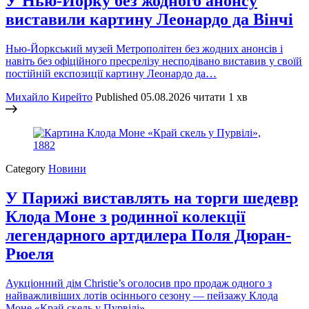
У Нью-Йорку без жодного анонсу
виставили картину Леонардо да Вінчі
Нью-Йоркський музей Метрополітен без жодних анонсів і
навіть без офіційного пресрелізу несподівано виставив у своїй
постійній експозиції картину Леонардо да…
Михайло Кирейто
Published
05.08.2026
читати 1 хв
Category
Новини
У Парижі виставлять на торги шедевр
Клода Моне з родинної колекції
легендарного артдилера Поля Дюран-
Рюеля
Аукціонний дім Christie’s оголосив про продаж одного з
найважливіших лотів осіннього сезону — пейзажу Клода
Моне «Край скель у Пурвілі»…