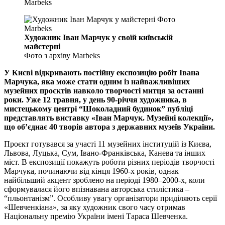
Художник Іван Марчук у своїй київській
майстерні
Фото з архіву Marbeks
У Києві відкривають постійну експозицію робіт Івана
Марчука, яка може стати одним із найважливіших
музейних проєктів навколо творчості митця за останні
роки. Уже 12 травня, у день 90-річчя художника, в
мистецькому центрі “Шоколадний будинок” публіці
представлять виставку «Іван Марчук. Музейні колекції»,
що об’єднає 40 творів автора з державних музеїв України.
Проєкт готувався за участі 11 музейних інституцій із Києва,
Львова, Луцька, Сум, Івано-Франківська, Канева та інших
міст. В експозиції покажуть роботи різних періодів творчості
Марчука, починаючи від кінця 1960-х років, однак
найбільший акцент зроблено на періоді 1980–2000-х, коли
сформувалася його впізнавана авторська стилістика –
“пльонтанізм”. Особливу увагу організатори приділяють серії
«Шевченкіана», за яку художник свого часу отримав
Національну премію України імені Тараса Шевченка.