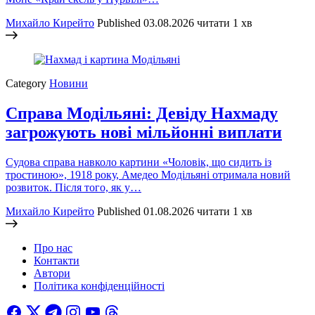
Михайло Кирейто
Published
03.08.2026
читати 1 хв
Category
Новини
Справа Модільяні: Девіду Нахмаду
загрожують нові мільйонні виплати
Судова справа навколо картини «Чоловік, що сидить із
тростиною», 1918 року, Амедео Модільяні отримала новий
розвиток. Після того, як у…
Михайло Кирейто
Published
01.08.2026
читати 1 хв
Про нас
Контакти
Автори
Політика конфіденційності