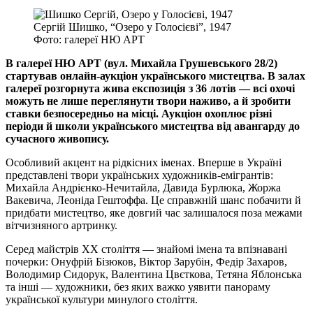
Сергій Шишко, “Озеро у Голосієві”, 1947
Фото: галереї НЮ АРТ
В галереї НЮ АРТ (вул. Михайла Грушевського 28/2)
стартував онлайн-аукціон українського мистецтва. В залах
галереї розгорнута жива експозиція з 36 лотів — всі охочі
можуть не лише переглянути твори наживо, а й зробити
ставки безпосередньо на місці. Аукціон охоплює різні
періоди й школи українського мистецтва від авангарду до
сучасного живопису.
Особливий акцент на рідкісних іменах. Вперше в Україні
представлені твори українських художників-емігрантів:
Михайла Андрієнко-Нечитайла, Давида Бурлюка, Жоржа
Вакевича, Леоніда Гештоффа. Це справжній шанс побачити й
придбати мистецтво, яке довгий час залишалося поза межами
вітчизняного артринку.
Серед майстрів ХХ століття — знайомі імена та впізнавані
почерки: Онуфрій Бізюков, Віктор Зарубін, Федір Захаров,
Володимир Сидорук, Валентина Цвєткова, Тетяна Яблонська
та інші — художники, без яких важко уявити панораму
української культури минулого століття.