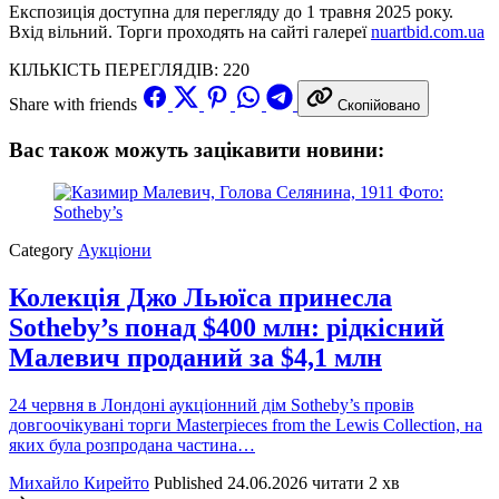
Експозиція доступна для перегляду до 1 травня 2025 року.
Вхід вільний. Торги проходять на сайті галереї
nuartbid.com.ua
КІЛЬКІСТЬ ПЕРЕГЛЯДІВ:
220
Share with friends
Скопійовано
Вас також можуть зацікавити новини:
Category
Аукціони
Колекція Джо Льюїса принесла
Sotheby’s понад $400 млн: рідкісний
Малевич проданий за $4,1 млн
24 червня в Лондоні аукціонний дім Sotheby’s провів
довгоочікувані торги Masterpieces from the Lewis Collection, на
яких була розпродана частина…
Михайло Кирейто
Published
24.06.2026
читати 2 хв