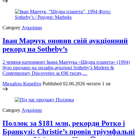
Category
Аукціони
Іван Марчук оновив свій аукціонний
рекорд на Sotheby’s
2 червня натюрморт Івана Марчука «Щедра планета» (1994)
було продано на онлайн-аукціоні Sotheby’s Modern &
Contemporary Discoveries за €96 тисяч,…
Михайло Кирейто
Published
02.06.2026
читати 1 хв
Category
Аукціони
Поллок за $181 млн, рекорди Ротко і
Бранкузі: Christie’s провів тріумфальні