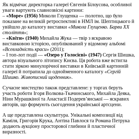
Як відмічає директорка галереї Євгенія Білоусова, особливої
уваги вартують славнозвісні картини:
–
«Море» (1956)
Миколи Глущенка — полотно, що було
показане на великій ретроспективі в НМЛ ім. Шептицького й
увійшло до каталогу виставки
«Микола Глущенко. Барви ХХ
століття»
;
–
«Квіти» (1940)
Михайла Жука — твір з яскравою
виставковою історією, опублікований у відомому альбомі
«Всевладність краси»
(2011);
– І топ-лот події —
«Озеро у Голосієві» (1947)
Сергія Шишка,
автора візуального літопису Києва. Ця робота вже встигла
стати зіркою минулорічної виставки в Київській картинній
галереї й потрапила до однойменного каталогу
«Сергій
Шишко. Живописний щоденник»
.
Сучасне мистецтво також представлене: у торгах беруть
участь роботи Ігоря Волкова-Ткачинського, Михайла Деяка,
Ніни Мурашкіної та Анастасії Подерев’янської — яскравих
авторів, що формують сьогодення української артсцени.
А ще представлена скульптура. Унікальні композиції від
Каміля, Григорія Крука, Антіна Павлося та Романа Петрука
додають аукціону просторової глибини й пластичної
виразності.