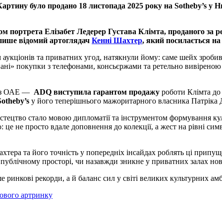
Картину було продано 18 листопада 2025 року на Sotheby’s у 
 портрета Елізабет Ледерер Густава Клімта, проданого за рек
 пише відомий артоглядач
Кенні Шахтер
, який посилається на
м аукціонів та приватних угод, натякнули йому: саме шейх зробив
вані» покупки з телефонами, консьєржами та ретельно вивіреною
ія з ОАЕ —
ADQ виступила гарантом продажу
роботи Клімта до 
otheby’s
у його теперішнього мажоритарного власника Патріка Д
стецтво стало мовою дипломатії та інструментом формування кул
 це не просто вдале доповнення до колекції, а жест на рівні с
хтера та його точність у попередніх інсайдах роблять ці припу
 у публічному просторі, чи назавжди зникне у приватних залах но
ринкові рекорди, а й баланс сил у світі великих культурних амб
тового артринку