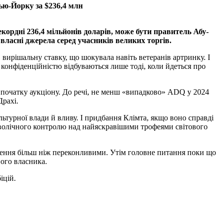
Нью-Йорку за $236,4 млн
ордні 236,4 мільйонів доларів, може бути правитель Абу-
 власні джерела серед учасників великих торгів.
 вирішальну ставку, що шокувала навіть ветеранів артринку. І
 конфіденційністю відбуваються лише тоді, коли йдеться про
початку аукціону. До речі, не менш «випадково» ADQ у 2024
рахі.
ьтурної влади й вливу. І придбання Клімта, якщо воно справді
имволічного контролю над найяскравішими трофеями світового
щення більш ніж переконливими. Утім головне питання поки що
вого власника.
іцій.