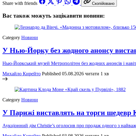
Share with friends
Скопійовано
Вас також можуть зацікавити новини:
Category
Новини
У Нью-Йорку без жодного анонсу виста
Нью-Йоркський музей Метрополітен без жодних анонсів і навіть
Михайло Кирейто
Published
05.08.2026
читати 1 хв
Category
Новини
У Парижі виставлять на торги шедевр 
Аукціонний дім Christie’s оголосив про продаж одного з найв
Михайло Кирейто
Published
03.08.2026
читати 1 хв