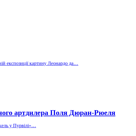
йній експозиції картину Леонардо да…
рного артдилера Поля Дюран-Рюеля
скель у Пурвілі»…