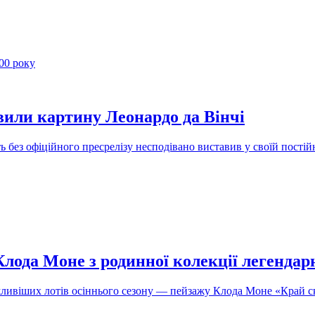
вили картину Леонардо да Вінчі
 без офіційного пресрелізу несподівано виставив у своїй пості
Клода Моне з родинної колекції легенда
ажливіших лотів осіннього сезону — пейзажу Клода Моне «Край 