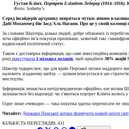
Густав Клімт,
Портрет Елізабет Ледерер
(1914–1916)
.
Фото: Sotheby’s
Серед інсайдерів артринку ширяться чутки: новим власником
Дабі Мохаммед бін Заєд Аль Нагаян. Про це у своїй колонці
За словами Шахтера, кілька людей, добре обізнаних із перебіго
хоча офіційно ім’я покупця приховане, зазвичай такі «зашифро
надвисокий політичний статус.
Також є достовірна інформація, що саме інвестиційна компан
році
інвестувала
1 мільярд доларів
, щоб придбати
30% акцій S
Шактер підкреслює, що для країн Перської затоки наддороге ми
належить згаданому шейху — цілком вписується в цю стратегію:
мистецтва.
Інформація лишається непідтвердженою офіційно, але вплив Ша
залишається без відповіді: чи з’явиться портрет Клімта колись
Одне лише очевидно — така покупка здатна переписати не лише 
Читайте:
Держави Перської затоки формують новий центр сві
КІЛЬКІСТЬ ПЕРЕГЛЯДІВ:
431