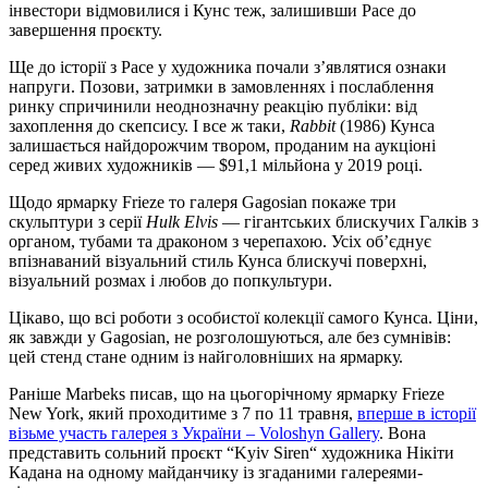
інвестори відмовилися і Кунс теж, залишивши Pace до
завершення проєкту.
Ще до історії з Pace у художника почали з’являтися ознаки
напруги. Позови, затримки в замовленнях і послаблення
ринку спричинили неоднозначну реакцію публіки: від
захоплення до скепсису. І все ж таки,
Rabbit
(1986) Кунса
залишається найдорожчим твором, проданим на аукціоні
серед живих художників — $91,1 мільйона у 2019 році.
Щодо ярмарку Frieze то галеря Gagosian покаже три
скульптури з серії
Hulk
Elvis
— гігантських блискучих Галків з
органом, тубами та драконом з черепахою. Усіх об’єднує
впізнаваний візуальний стиль Кунса блискучі поверхні,
візуальний розмах і любов до попкультури.
Цікаво, що всі роботи з особистої колекції самого Кунса. Ціни,
як завжди у Gagosian, не розголошуються, але без сумнівів:
цей стенд стане одним із найголовніших на ярмарку.
Раніше Marbeks писав, що на цьогорічному ярмарку Frieze
New York, який проходитиме з 7 по 11 травня,
вперше в історії
візьме участь галерея з України – Voloshyn Gallery
. Вона
представить сольний проєкт “Kyiv Siren“ художника Нікіти
Кадана на одному майданчику із згаданими галереями-