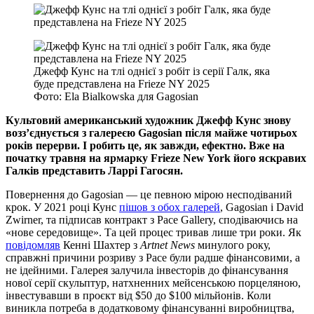
Джефф Кунс на тлі однієї з робіт із серії Галк, яка
буде представлена на Frieze NY 2025
Фото: Ela Bialkowska для Gagosian
Культовий американський художник Джефф Кунс знову
возз’єднується з галереєю
Gagosian
після майже чотирьох
років перерви. І робить це, як завжди, ефектно. Вже на
початку травня на ярмарку
Frieze
New
York
його яскравих
Галків представить Ларрі Гагосян.
Повернення до Gagosian — це певною мірою несподіваний
крок. У 2021 році Кунс
пішов з обох галерей
, Gagosian і David
Zwirner, та підписав контракт з Pace Gallery, сподіваючись на
«нове середовище». Та цей процес тривав лише три роки. Як
повідомляв
Кенні Шахтер з
Artnet News
минулого року,
справжні причини розриву з Pace були радше фінансовими, а
не ідейними. Галерея залучила інвесторів до фінансування
нової серії скульптур, натхненних мейсенською порцеляною,
інвестувавши в проєкт від $50 до $100 мільйонів. Коли
виникла потреба в додатковому фінансуванні виробництва,