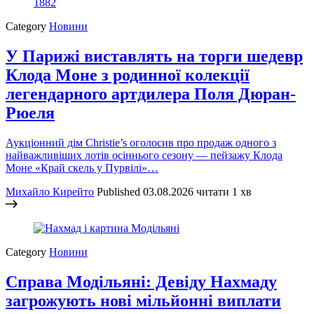
Category
Новини
У Парижі виставлять на торги шедевр
Клода Моне з родинної колекції
легендарного артдилера Поля Дюран-
Рюеля
Аукціонний дім Christie’s оголосив про продаж одного з
найважливіших лотів осіннього сезону — пейзажу Клода
Моне «Край скель у Пурвілі»…
Михайло Кирейто
Published
03.08.2026
читати 1 хв
Category
Новини
Справа Модільяні: Девіду Нахмаду
загрожують нові мільйонні виплати