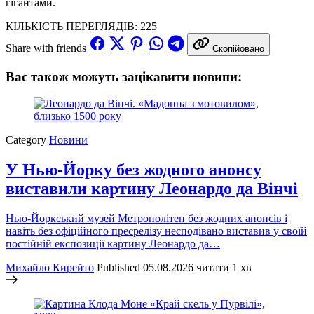
гігантами.
КІЛЬКІСТЬ ПЕРЕГЛЯДІВ:
225
Share with friends
Скопійовано
Вас також можуть зацікавити новини:
Category
Новини
У Нью-Йорку без жодного анонсу
виставили картину Леонардо да Вінчі
Нью-Йоркський музей Метрополітен без жодних анонсів і
навіть без офіційного пресрелізу несподівано виставив у своїй
постійній експозиції картину Леонардо да…
Михайло Кирейто
Published
05.08.2026
читати 1 хв