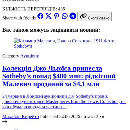
КІЛЬКІСТЬ ПЕРЕГЛЯДІВ:
435
Share with friends
Скопійовано
Вас також можуть зацікавити новини:
Category
Аукціони
Колекція Джо Льюїса принесла
Sotheby’s понад $400 млн: рідкісний
Малевич проданий за $4,1 млн
24 червня в Лондоні аукціонний дім Sotheby’s провів
довгоочікувані торги Masterpieces from the Lewis Collection, на
яких була розпродана частина…
Михайло Кирейто
Published
24.06.2026
читати 2 хв