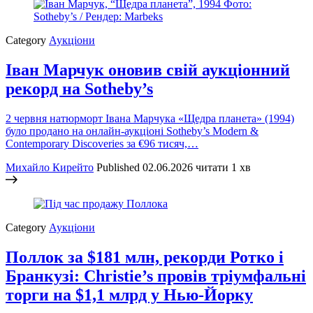
Category
Аукціони
Іван Марчук оновив свій аукціонний
рекорд на Sotheby’s
2 червня натюрморт Івана Марчука «Щедра планета» (1994)
було продано на онлайн-аукціоні Sotheby’s Modern &
Contemporary Discoveries за €96 тисяч,…
Михайло Кирейто
Published
02.06.2026
читати 1 хв
Category
Аукціони
Поллок за $181 млн, рекорди Ротко і
Бранкузі: Christie’s провів тріумфальні
торги на $1,1 млрд у Нью-Йорку