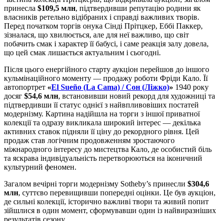
принесла
$109,5 млн
, підтвердивши репутацію родини як
власників ретельно відібраних і справді важливих творів.
Перед початком торгів онука Сінді Прітцкер, Еббі Паккер,
зізналася, що хвилюється, але для неї важливо, що світ
побачить смак і характер її бабусі, і саме реакція залу довела,
що цей смак лишається актуальним і сьогодні.
Після цього енергійного старту аукціон перейшов до іншого
кульмінаційного моменту — продажу роботи Фріди Кало. Її
автопортрет
«
El Sueño (La Cama) / Сон (Ліжко)
»
1940 року
досяг
$54,6 млн
, встановивши новий рекорд для художниці та
підтвердивши її статус однієї з найвпливовіших постатей
модернізму. Картина надійшла на торги з іншої приватної
колекції та одразу викликала широкий інтерес — декілька
активних ставок підняли її ціну до рекордного рівня. Цей
продаж став логічним продовженням зростаючого
міжнародного інтересу до мистецтва Кало, де особистий біль
та яскрава індивідуальність перетворюються на іконичний
культурний феномен.
Загалом вечірні торги модернізму Sotheby’s принесли
$304,6
млн
, суттєво перевищивши попередні оцінки. Це був аукціон,
де сильні колекції, історично важливі твори та живий попит
зійшлися в один момент, сформувавши один із найвиразніших
результатів сезону.