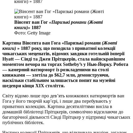
Вінсент ван Гог
«Паризькі романи (Жовті
книги)»
1887
Фото: Getty Image
Картина Вінсента ван Гога «Паризькі романи
(Жовті
книги)
» 1887 року, що походила з приватної колекції
чикагських меценатів,
відомих завдяки готельній імперії
Hyatt
—
Сінді та Джея Прітцкерів, стала найяскравішим
моментом вечора на торгах Sotheby’s у Нью-Йорку. Робота
— камерний натюрморт із розкладеними на столі
книжками — злетіла до $62,7 млн, демонструючи,
наскільки стабільним залишається попит на музейні
шедеври кінця XIX століття.
Світу відомо лише про дев’ять книжкових натюрмортів ван
Гога у його творчій кар’єрі, і лише два перебувають у
приватних колекціях. Картина десятиліттями висіла в
домашній бібліотеці Прітцкерів, символічно відсилаючи до
багаторічної діяльності Сінді Прітцкер у підтримці чикагських
публічних бібліотек.
Частина колекції Прітцкерів, що відкривала аукціон, загалом